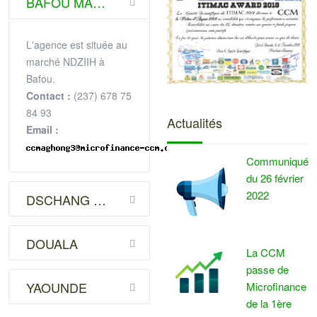
BAFOU MARCHE NDZIIH (DSCHANG)
L'agence est située au
marché NDZIIH à
Bafou.
Contact :
(237) 678 75
84 93
Actualités
Email :
Communiqué
du 26 février
2022
DSCHANG VILLE
DOUALA
La CCM
passe de
YAOUNDE
Microfinance
de la 1ère