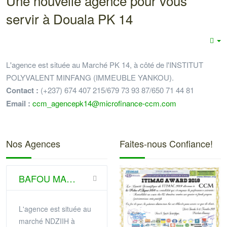
Une nouvelle agence pour vous
servir à Douala PK 14
E
L'agence est située au Marché PK 14, à côté de l'INSTITUT
POLYVALENT MINFANG (IMMEUBLE YANKOU).
Contact :
(+237) 674 407 215/679 73 93 87/650 71 44 81
Email :
ccm_agencepk14@microfinance-ccm.com
Nos Agences
Faites-nous Confiance!
BAFOU MARCHE NDZIIH (DSCHANG)
L'agence est située au
marché NDZIIH à